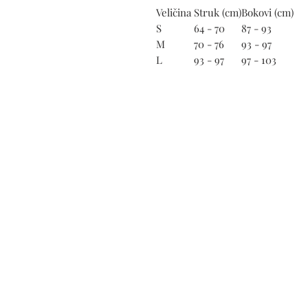
Veličina
Struk (cm)
Bokovi (cm)
S
64 - 70
87 - 93
M
70 - 76
93 - 97
L
93 - 97
97 - 103
PODRŠKA
Kontakt
Dostava i plaćanje
Povrati i zamjene