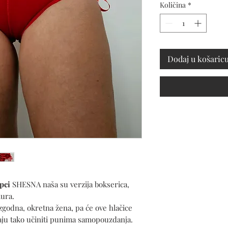
Količina
*
Dodaj u košaric
ipci
SHESNA naša su verzija bokserica,
ura.
godna, okretna žena, pa će ove hlačice
ćaju tako učiniti punima samopouzdanja.