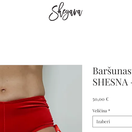
Baršunast
SHESNA 
Cijena
50,00 €
Veličina
*
Izaberi