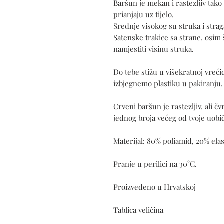
Baršun je mekan i rastezljiv tak
prianjaju uz tijelo.
Srednje visokog su struka i stra
Satenske trakice sa strane, osim
namjestiti visinu struka.
Do tebe stižu u višekratnoj vrećic
izbjegnemo plastiku u pakiranju.
Crveni baršun je rastezljiv, ali 
jednog broja većeg od tvoje uobič
Materijal: 80% poliamid, 20% elas
Pranje u perilici na 30°C.
Proizvedeno u Hrvatskoj
Tablica veličina