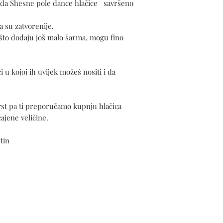
o da Shesne pole dance hlačice savršeno
ga su zatvorenije.
 što dodaju još malo šarma, mogu fino
i u kojoj ih uvijek možeš nositi i da
čvrst pa ti preporučamo kupnju hlačica
ajene veličine.
tin