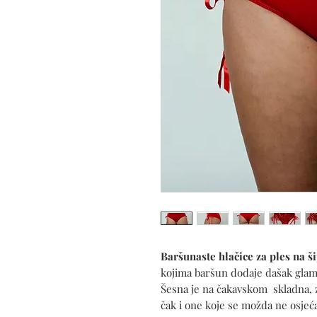
Baršunaste hlačice za ples na š
kojima baršun dodaje dašak glam
Šesna je na čakavskom skladna, z
čak i one koje se možda ne osje