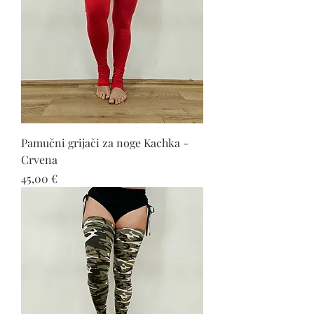
Pamučni grijači za noge Kachka -
Crvena
Cijena
45,00 €